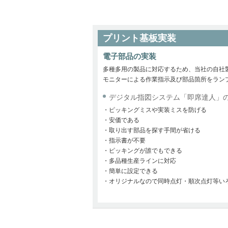
プリント基板実装
電子部品の実装
多種多用の製品に対応するため、当社の自社
モニターによる作業指示及び部品箇所をラン
デジタル指図システム「即席達人」
・
ピッキングミスや実装ミスを防げる
・
安価である
・
取り出す部品を探す手間が省ける
・
指示書が不要
・
ピッキングが誰でもできる
・
多品種生産ラインに対応
・
簡単に設定できる
・
オリジナルなので同時点灯・順次点灯等い