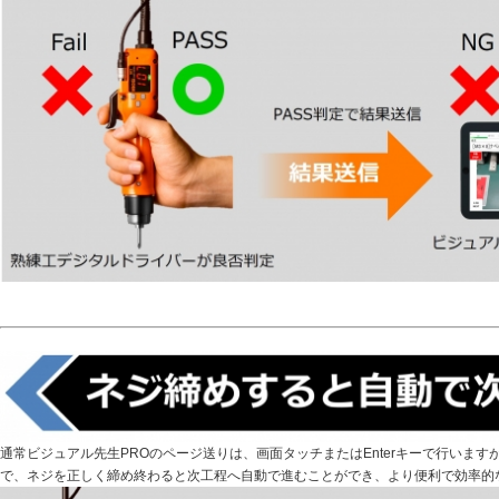
通常ビジュアル先生PROのページ送りは、画面タッチまたはEnterキーで行いま
で、ネジを正しく締め終わると次工程へ自動で進むことができ、より便利で効率的