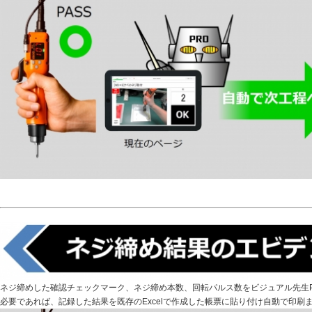
ネジ締めした確認チェックマーク、ネジ締め本数、回転パルス数をビジュアル先生P
必要であれば、記録した結果を既存のExcelで作成した帳票に貼り付け自動で印刷